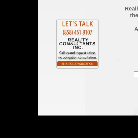
Reali
the
A